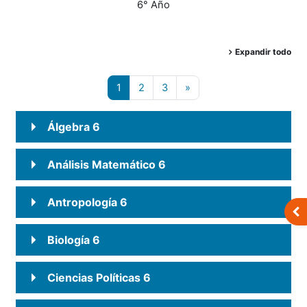
6° Año
Expandir todo
Página 1
Página 2
Página 3
Siguiente página
1
2
3
»
Álgebra 6
Análisis Matemático 6
Antropología 6
Abr
Biología 6
Ciencias Políticas 6