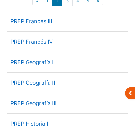
Página anterior
Página 1
Página 2
Página 3
Página 4
Página 5
Siguiente página
«
1
2
3
4
5
»
PREP Francés III
PREP Francés IV
PREP Geografía I
PREP Geografía II
Abr
PREP Geografía III
PREP Historia I