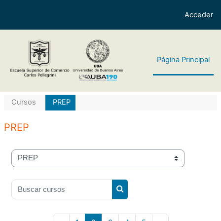
Salta al contenido principal
Acceder
Página Principal
Cursos
PREP
PREP
Categorías
Buscar cursos
Buscar cursos