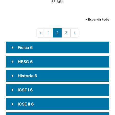
6° Año
Expandir todo
Página anterior
Página 1
Página 2
Página 3
Siguiente página
«
1
2
3
»
Física 6
HESG 6
Historia 6
ICSE I 6
ICSE II 6