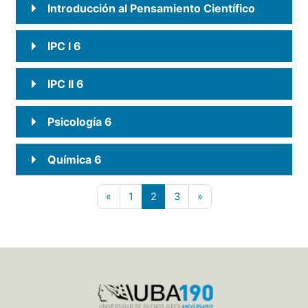
Introducción al Pensamiento Científico
IPC I 6
IPC II 6
Psicología 6
Química 6
Página anterior
Página 1
Página 2
Página 3
Siguiente página
«
1
2
3
»