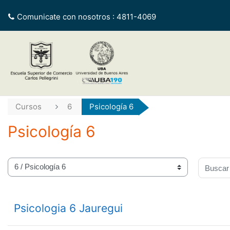
Salta al contenido principal
Comunicate con nosotros : 4811-4069
Cursos
6
Psicología 6
Psicología 6
egorías
Buscar 
Psicologia 6 Jauregui